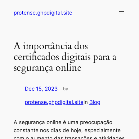
Skip
protense.ghpdigital.site
to
content
A importância dos
certificados digitais para a
segurança online
Dec 15, 2023
—
by
protense.ghpdigital.site
in
Blog
A segurança online é uma preocupação
constante nos dias de hoje, especialmente
com o aumento das transações e atividades